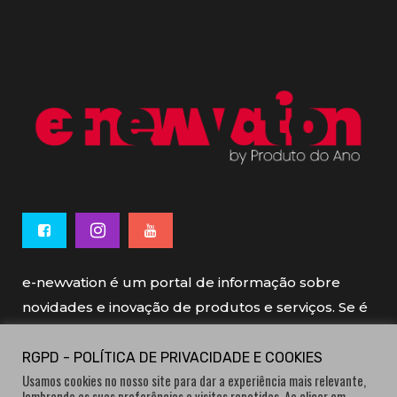
e-newvation é um portal de informação sobre
novidades e inovação de produtos e serviços. Se é
novo, se é inovador é e-newvation.
RGPD - POLÍTICA DE PRIVACIDADE E COOKIES
Usamos cookies no nosso site para dar a experiência mais relevante,
e-newvation tem o patrocínio do “
Produto do
lembrando as suas preferências e visitas repetidas. Ao clicar em