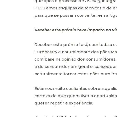
que após o processo de
briefing
, integr
I+D. Temos esquipas de técnicos e de en
para que se possam converter em artig
Receber este prémio teve impacto na vis
Receber este prémio terá, com toda a ce
Europastry e naturalmente dos pães Mae
com base na opinião dos consumidores. P
e do consumidor em geral e, conseque
naturalmente tornar estes pães num
“m
Estamos muito confiantes sobre a qualid
certeza de que quem tiver a oportunidade
querer repetir a experiência.