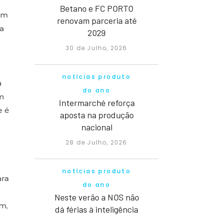
Betano e FC PORTO
om
renovam parceria até
a
2029
30 de Julho, 2026
notícias produto
a
do ano
m
Intermarché reforça
e é
aposta na produção
nacional
28 de Julho, 2026
notícias produto
ara
do ano
Neste verão a NOS não
m,
dá férias à inteligência