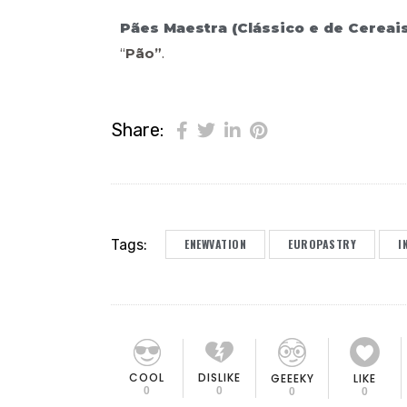
Pães Maestra (Clássico e de Cereais
“
Pão”
.
Share:
Tags:
ENEWVATION
EUROPASTRY
I
COOL
DISLIKE
GEEEKY
LIKE
0
0
0
0