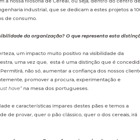
am a nossa filosofia de Cereal, ou seja, dentro do centro d
genharia industrial, que se dedicam a estes projetos a 1
os de consumo.
ibilidade da organização? O que representa esta distinç
rteza, um impacto muito positivo na visibilidade da
stra, uma vez que, esta é uma distinção que é concedid
ermitirá, não só, aumentar a confiança dos nossos client
ntemente, promover a procura, experimentação e
ust have”
na mesa dos portugueses.
ade e características impares destes pães e temos a
 de provar, quer o pão clássico, quer o dos cereais, irá