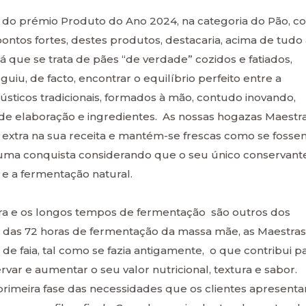
 do prémio Produto do Ano 2024, na categoria do Pão, c
ntos fortes, destes produtos, destacaria, acima de tudo 
já que se trata de pães “de verdade” cozidos e fatiados,
iu, de facto, encontrar o equilíbrio perfeito entre a
ústicos tradicionais, formados à mão, contudo inovando,
de elaboração e ingredientes. As nossas hogazas Maestr
m extra na sua receita e mantém-se frescas como se fosse
 uma conquista considerando que o seu único conservant
 e a fermentação natural.
a e os longos tempos de fermentação são outros dos
 das 72 horas de fermentação da massa mãe, as Maestras
 faia, tal como se fazia antigamente, o que contribui p
rvar e aumentar o seu valor nutricional, textura e sabor.
imeira fase das necessidades que os clientes apresenta