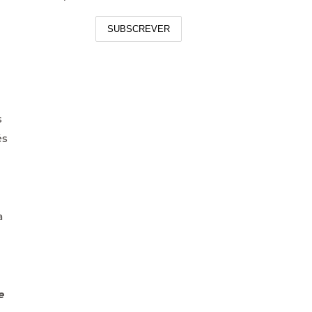
SUBSCREVER
s
és
a
e