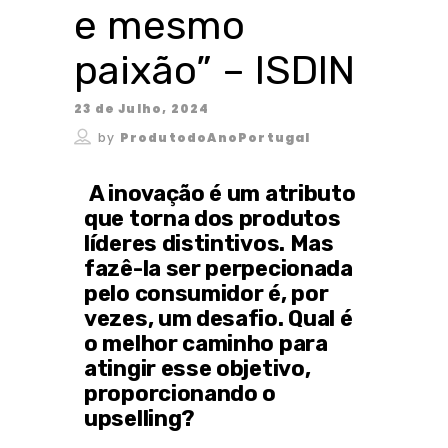
e mesmo
paixão” – ISDIN
23 de Julho, 2024
by
ProdutodoAnoPortugal
A inovação é um atributo
que torna dos produtos
líderes distintivos. Mas
fazê-la ser perpecionada
pelo consumidor é, por
vezes, um desafio. Qual é
o melhor caminho para
atingir esse objetivo,
proporcionando o
upselling?