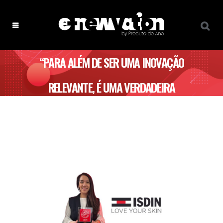
“PARA ALÉM DE SER UMA INOVAÇÃO
RELEVANTE, É UMA VERDADEIRA
LOVEMARK, GERANDO CONFIANÇA,
LEALDADE E MESMO PAIXÃO” – ISDIN