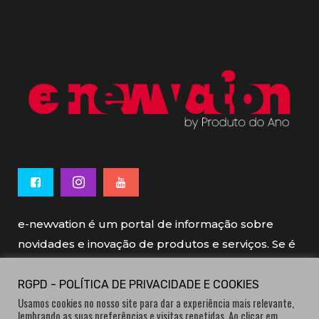
e-newvation é um portal de informação sobre
novidades e inovação de produtos e serviços. Se é
novo, se é inovador é e-newvation.
RGPD - POLÍTICA DE PRIVACIDADE E COOKIES
Usamos cookies no nosso site para dar a experiência mais relevante,
e-newvation tem o patrocínio do “
Produto do
lembrando as suas preferências e visitas repetidas. Ao clicar em