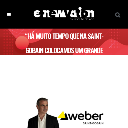
“HÁ MUITO TEMPO QUE NA SAINT-
GOBAIN COLOCAMOS UM GRANDE
FOCO NA INVESTIGAÇÃO &
DESENVOLVIMENTO” – WEBER