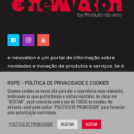
e-newvation é um portal de informação sobre
novidades e inovação de produtos e serviços. Se é
novo, se é inovador é e-newvation.
RGPD - POLÍTICA DE PRIVACIDADE E COOKIES
Usamos cookies no nosso site para dar a experiência mais relevante,
e-newvation tem o patrocínio do “
Produto do
lembrando as suas preferências e visitas repetidas. Ao clicar em
Ano
”, o prémio de inovação atribuído por
“ACEITAR”, você concorda com o uso de TODOS os cookies. No
entanto, você pode visitar "POLÍTICA DE PRIVACIDADE" para fornecer
consumidores.
uma autorização controlada.
POLÍTICA DE PRIVACIDADE
REJEITAR
ACEITAR