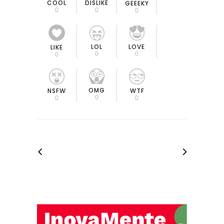
COOL
DISLIKE
GEEEKY
0
0
0
LOL
LOVE
LIKE
0
0
0
OMG
NSFW
WTF
0
0
0