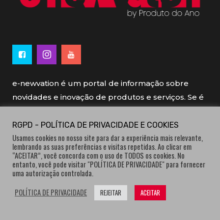
e-newvation é um portal de informação sobre
novidades e inovação de produtos e serviços. Se é
novo, se é inovador é e-newvation.
RGPD - POLÍTICA DE PRIVACIDADE E COOKIES
Usamos cookies no nosso site para dar a experiência mais relevante,
e-newvation tem o patrocínio do “
Produto do
lembrando as suas preferências e visitas repetidas. Ao clicar em
Ano
”, o prémio de inovação atribuído por
“ACEITAR”, você concorda com o uso de TODOS os cookies. No
entanto, você pode visitar "POLÍTICA DE PRIVACIDADE" para fornecer
consumidores.
uma autorização controlada.
POLÍTICA DE PRIVACIDADE
REJEITAR
ACEITAR