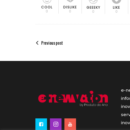
COOL
DISLIKE
GEEEKY
LIKE
0
0
0
0
Previous post
e-n
inf
ino
serv
ino