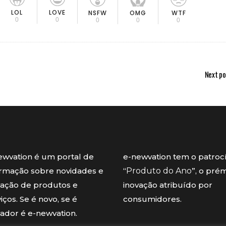
LOL
LOVE
OMG
NSFW
WTF
0
0
0
0
0
Next po
ewvation é um portal de
e-newvation tem o patroc
ormação sobre novidades e
“
Produto do Ano
”, o pré
vação de produtos e
inovação atribuído por
iços. Se é novo, se é
consumidores.
vador é e-newvation.