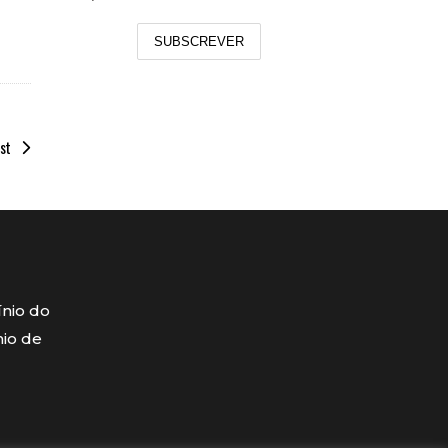
SUBSCREVER
st
ínio do
mio de