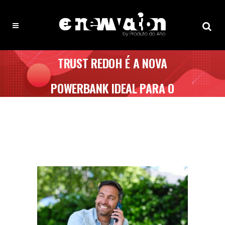
TRUST REDOH É A NOVA
POWERBANK IDEAL PARA O
VERÃO A BOM PREÇO!