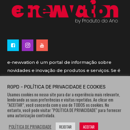
e-newvation é um portal de informação sobre
novidades e inovação de produtos e serviços. Se é
novo, se é inovador é e-newvation.
RGPD - POLÍTICA DE PRIVACIDADE E COOKIES
Usamos cookies no nosso site para dar a experiência mais relevante,
e-newvation tem o patrocínio do “
Produto do
lembrando as suas preferências e visitas repetidas. Ao clicar em
Ano
”, o prémio de inovação atribuído por
“ACEITAR”, você concorda com o uso de TODOS os cookies. No
entanto, você pode visitar "POLÍTICA DE PRIVACIDADE" para fornecer
consumidores.
uma autorização controlada.
POLÍTICA DE PRIVACIDADE
REJEITAR
ACEITAR