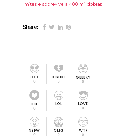
limites e sobrevive a 400 mil dobras
Share:
COOL
DISLIKE
GEEEKY
0
0
0
LOL
LOVE
LIKE
0
0
0
OMG
NSFW
WTF
0
0
0