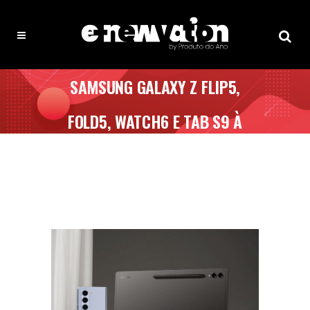
SAMSUNG GALAXY Z FLIP5,
FOLD5, WATCH6 E TAB S9 À
VENDA EM PORTUGAL: TODOS OS
PREÇOS