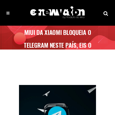
MIUI DA XIAOMI BLOQUEIA O
TELEGRAM NESTE PAÍS, EIS O
PORQUÊ!