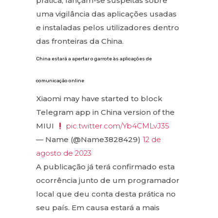
prática, lançam-se suspeitas sobre
uma vigilância das aplicações usadas
e instaladas pelos utilizadores dentro
das fronteiras da China.
China estará a apertar o garrote às aplicações de
comunicação online
Xiaomi may have started to block
Telegram app in China version of the
MIUI
pic.twitter.com/Yb4CMLvJ35
— Name (@Name3828429)
12 de
agosto de 2023
A publicação já terá confirmado esta
ocorrência junto de um programador
local que deu conta desta prática no
seu país. Em causa estará a mais