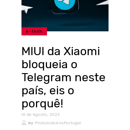
e-tech
MIUI da Xiaomi
bloqueia o
Telegram neste
país, eis o
porquê!
14 de Agosto, 2023
by
ProdutodoAnoPortugal