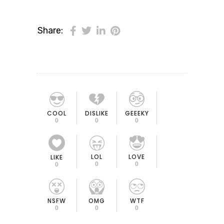
Share:
COOL
DISLIKE
GEEEKY
0
0
0
LOL
LOVE
LIKE
0
0
0
OMG
NSFW
WTF
0
0
0