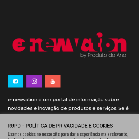
e-newvation é um portal de informação sobre
novidades e inovação de produtos e serviços. Se é
novo, se é inovador é e-newvation.
RGPD - POLÍTICA DE PRIVACIDADE E COOKIES
Usamos cookies no nosso site para dar a experiência mais relevante,
e-newvation tem o patrocínio do “
Produto do