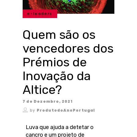
e-leaders
Quem são os
vencedores dos
Prémios de
Inovação da
Altice?
7 de Dezembro, 2021
by
ProdutodoAnoPortugal
Luva que ajuda a detetar o
cancro e um projeto de