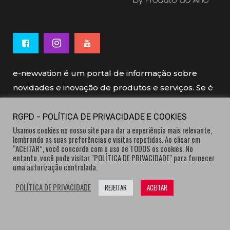
e-newvation é um portal de informação sobre
novidades e inovação de produtos e serviços. Se é
novo, se é inovador é e-newvation.
RGPD - POLÍTICA DE PRIVACIDADE E COOKIES
Usamos cookies no nosso site para dar a experiência mais relevante,
e-newvation tem o patrocínio do “
Produto do
lembrando as suas preferências e visitas repetidas. Ao clicar em
Ano
”, o prémio de inovação atribuído por
“ACEITAR”, você concorda com o uso de TODOS os cookies. No
entanto, você pode visitar "POLÍTICA DE PRIVACIDADE" para fornecer
consumidores.
uma autorização controlada.
POLÍTICA DE PRIVACIDADE
REJEITAR
ACEITAR
® e-newvation.pt | Todos os direitos reservados