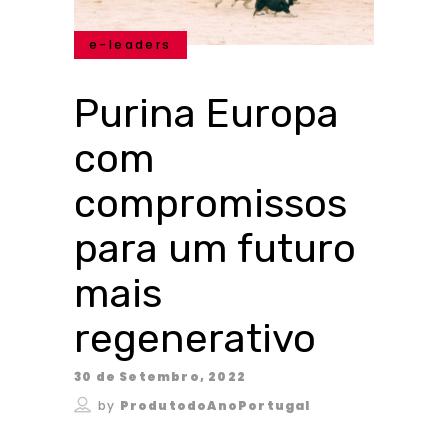
e-leaders
Purina Europa
com
compromissos
para um futuro
mais
regenerativo
30 de Setembro, 2022
by
ProdutodoAnoPortugal