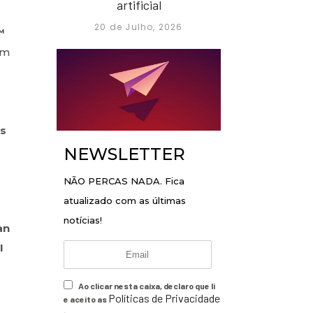
artificial
20 de Julho, 2026
™
um
’s
NEWSLETTER
NÃO PERCAS NADA. Fica
atualizado com as últimas
notícias!
an
I
Ao clicar nesta caixa, declaro que li
Políticas de Privacidade
e aceito as
.