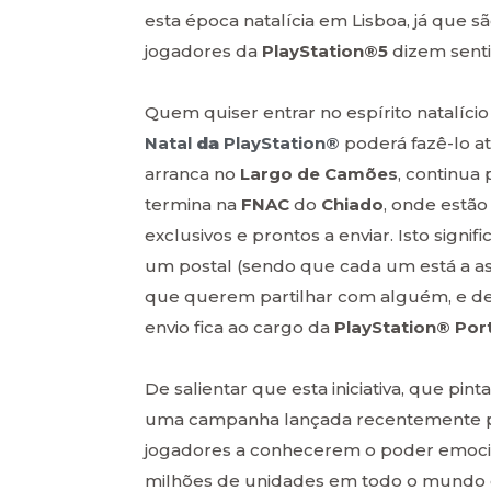
esta época natalícia em Lisboa, já que
jogadores da
PlayStation®5
dizem senti
Quem quiser entrar no espírito natalíci
Natal
da
PlayStation®
poderá fazê-lo at
arranca no
Largo de Camões
, continua
termina na
FNAC
do
Chiado
, onde estão
exclusivos e prontos a enviar. Isto signi
um postal (sendo que cada um está a 
que querem partilhar com alguém, e deix
envio fica ao cargo da
PlayStation®
Por
De salientar que esta iniciativa, que pin
uma campanha lançada recentemente 
jogadores a conhecerem o poder emoci
milhões de unidades em todo o mundo 