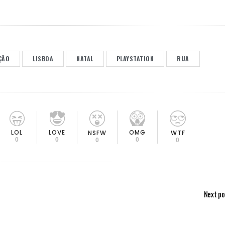
ÇÃO
LISBOA
NATAL
PLAYSTATION
RUA
LOL
LOVE
OMG
NSFW
WTF
0
0
0
0
0
Next po