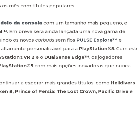
s os mês com títulos populares.
delo da consola
com um tamanho mais pequeno, e
al™
. Em breve será ainda lançada uma nova gama de
uindo os novos
earbuds
sem fios
PULSE Explore™
e
 altamente personalizável para a
PlayStation®5
. Com est
yStation®VR 2
e o
DualSense Edge™
, os jogadores
PlayStation®5
com mais opções inovadoras que nunca.
ntinuar a esperar mais grandes títulos, como
Helldivers 
ken 8, Prince of Persia: The Lost Crown, Pacific Drive
e