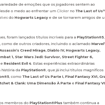
a variedade de emoções que os jogadores sentem ao
 desde o medo ao enfrentar um
Clicker
no
The Last of Us
lves
do
Hogwarts Legacy
e de se tornarem amigos de 
s, foram lançados títulos incríveis para a
PlayStation®5
,
, como de outros criadores, incluindo o aclamado
Marvel
Assassin’s Creed Mirage, Diablo IV, Hogwarts Legacy,
mbat 1, Star Wars Jedi: Survivor, Street Fighter 6,
e
Resident Evil 4
. Estas experiências extraordinárias
história da
PlayStation®
, que já inclui títulos magníficos
ion®5
, como
The Last of Us Parte I, Final Fantasy XVI, Gr
atchet & Clank: Uma Dimensão À Parte
e
Final Fantasy VI
ra os membros do
PlayStation®Plus
também continua a