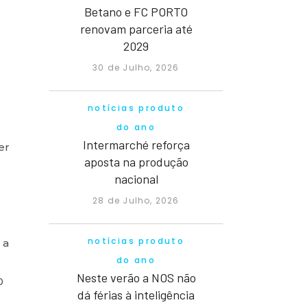
Betano e FC PORTO
renovam parceria até
2029
30 de Julho, 2026
notícias produto
do ano
Intermarché reforça
er
aposta na produção
nacional
28 de Julho, 2026
notícias produto
 a
do ano
Neste verão a NOS não
0
dá férias à inteligência