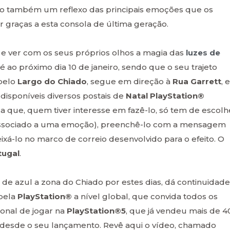
 são também um reflexo das principais emoções que os
r graças a esta consola de última geração.
o e ver com os seus próprios olhos a magia das
luzes de
é ao próximo dia 10 de janeiro, sendo que o seu trajeto
 pelo
Largo do Chiado
, segue em direção à
Rua Garrett
, e
 disponíveis diversos postais de
Natal PlayStation®
fica que, quem tiver interesse em fazê-lo, só tem de escolh
associado a uma emoção), preenchê-lo com a mensagem
á-lo no marco de correio desenvolvido para o efeito. O
tugal
.
ta de azul a zona do Chiado por estes dias, dá continuidade
pela
PlayStation®
a nível global, que convida todos os
onal de jogar na
PlayStation®5
, que já vendeu mais de 4
desde o seu lançamento. Revê aqui o vídeo, chamado