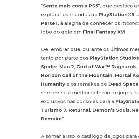
“
Sente mais com a PS5
”, que destaca 
explorar os mundos da
PlayStation®5
,
Parte I,
à alegria de conhecer os
moonca
lobo do gelo em
Final Fantasy XVI
.
De lembrar que, durante os últimos mese
tanto por parte dos
PlayStation Studios
Spider-Man 2
,
God of War™ Ragnarök
,
Horizon Call of the Mountain, Mortal Ko
Humanity
e os remakes de
Dead Space
somam-se à melhor seleção de jogos da 
exclusivos nas consolas para a
PlayStat
Turismo 7, Returnal, Demon’s Souls, R
Remake
”.
A somar a isto, o catálogo de jogos pa