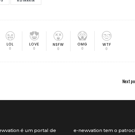
LOL
LOVE
OMG
NSFW
WTF
0
0
0
0
0
Next po
ewvation é um portal de
e-newvation tem o patroc