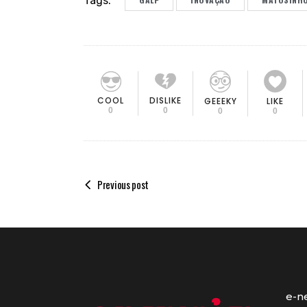
Tags:
COOL
DISLIKE
GEEEKY
LIKE
0
0
0
0
Previous post
e-n