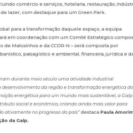
uindo comércio e serviços, hotelaria, restauração, indústr
e de lazer, com destaque para um Green Park.
lobal para a transformação daquele espaço, a equipa
atuará em coordenação com um Comité Estratégico compo
io de Matosinhos e da CCDR-N – será composta por
nístico, paisagístico e ambiental, financeira, jurídica e d
aram durante meio século uma atividade industrial
a o desenvolvimento da região e transformação energética do
ransição energética para um mundo mais sustentável, a Galp
ributo social e económico, criando ainda mais valor para
o ativamente no progresso do país”
destaca
Paula Amorim
ção da Galp.