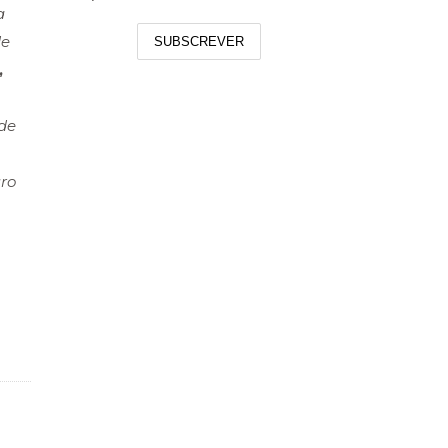
a
de
SUBSCREVER
,
de
ro