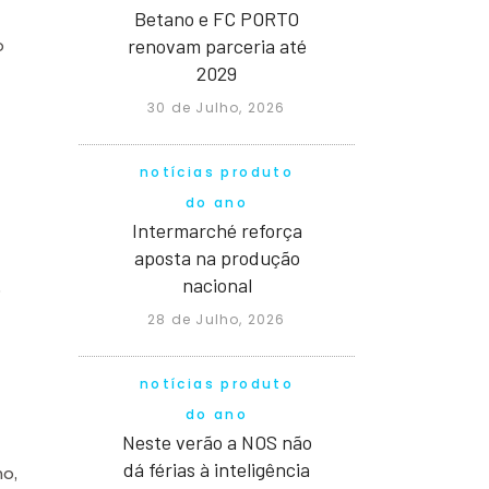
Betano e FC PORTO
renovam parceria até
o
2029
30 de Julho, 2026
notícias produto
do ano
Intermarché reforça
aposta na produção
nacional
o
28 de Julho, 2026
notícias produto
do ano
Neste verão a NOS não
dá férias à inteligência
o,