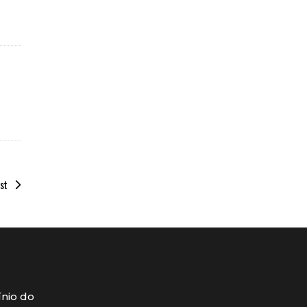
st
ínio do