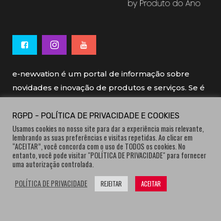
e-newvation é um portal de informação sobre
novidades e inovação de produtos e serviços. Se é
novo, se é inovador é e-newvation.
RGPD - POLÍTICA DE PRIVACIDADE E COOKIES
Usamos cookies no nosso site para dar a experiência mais relevante,
e-newvation tem o patrocínio do “
Produto do
lembrando as suas preferências e visitas repetidas. Ao clicar em
Ano
”, o prémio de inovação atribuído por
“ACEITAR”, você concorda com o uso de TODOS os cookies. No
entanto, você pode visitar "POLÍTICA DE PRIVACIDADE" para fornecer
consumidores.
uma autorização controlada.
POLÍTICA DE PRIVACIDADE
REJEITAR
ACEITAR