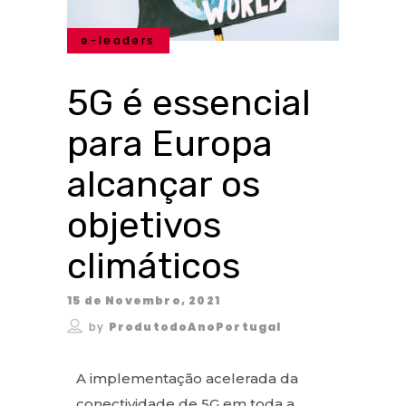
e-leaders
5G é essencial
para Europa
alcançar os
objetivos
climáticos
15 de Novembro, 2021
by
ProdutodoAnoPortugal
A implementação acelerada da
conectividade de 5G em toda a