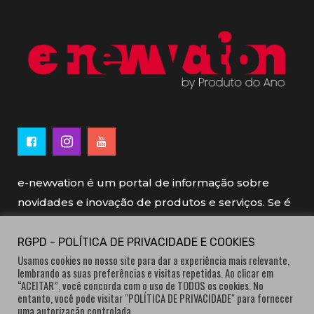
e-newvation é um portal de informação sobre
novidades e inovação de produtos e serviços. Se é
novo, se é inovador é e-newvation.
RGPD - POLÍTICA DE PRIVACIDADE E COOKIES
Usamos cookies no nosso site para dar a experiência mais relevante,
e-newvation tem o patrocínio do “
Produto do
lembrando as suas preferências e visitas repetidas. Ao clicar em
Ano
”, o prémio de inovação atribuído por
“ACEITAR”, você concorda com o uso de TODOS os cookies. No
entanto, você pode visitar "POLÍTICA DE PRIVACIDADE" para fornecer
consumidores.
uma autorização controlada.