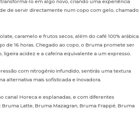
 transformá-lo em algo novo, criando uma experiência
dade de servir directamente num copo com gelo, chamado
ate, caramelo e frutos secos, além do café 100% arábica
ongo de 16 horas. Chegado ao copo, o Bruma promete ser
 ligeira acidez e a cafeína equivalente a um expresso.
pressão com nitrogénio infundido, sentirás uma textura
a alternativa mais sofisticada e inovadora.
o canal Horeca e esplanadas, e com diferentes
se: Bruma Latte, Bruma Mazagran, Bruma Frappé, Bruma