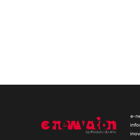
e-n
inf
ino