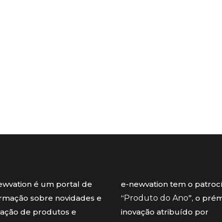
ewvation é um portal de
e-newvation tem o patroc
ormação sobre novidades e
“
Produto do Ano
”, o pré
vação de produtos e
inovação atribuído por