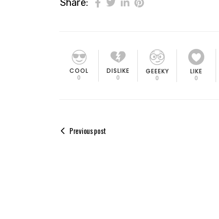
Share:
COOL
DISLIKE
GEEEKY
LIKE
0
0
0
0
Previous post