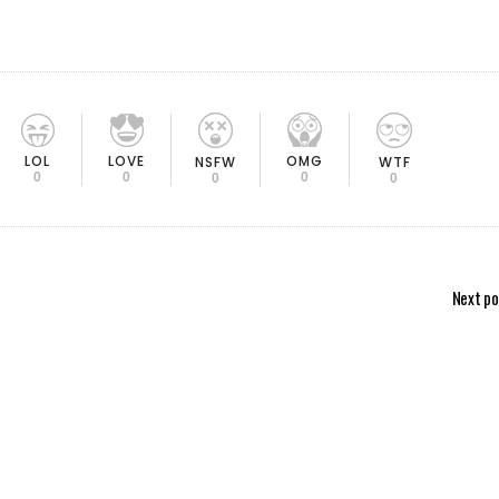
LOL
LOVE
OMG
NSFW
WTF
0
0
0
0
0
Next po