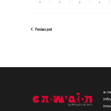
0
0
0
0
Previous post
e-n
inf
ino