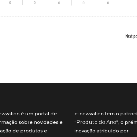
0
0
0
0
0
Next p
ewvation é um portal de
e-newvation tem o patroc
ormação sobre novidades e
“
Produto do Ano
”, o pré
vação de produtos e
inovação atribuído por