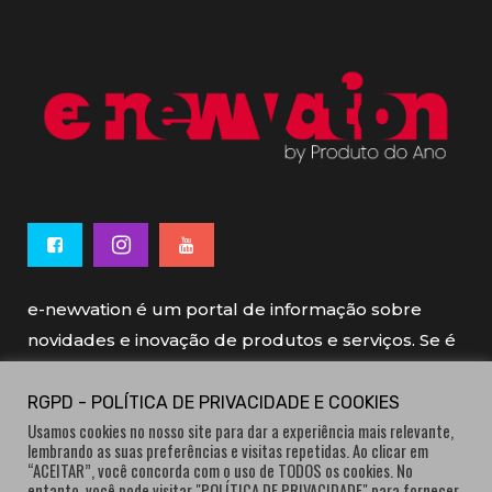
e-newvation é um portal de informação sobre
novidades e inovação de produtos e serviços. Se é
novo, se é inovador é e-newvation.
RGPD - POLÍTICA DE PRIVACIDADE E COOKIES
Usamos cookies no nosso site para dar a experiência mais relevante,
e-newvation tem o patrocínio do “
Produto do
lembrando as suas preferências e visitas repetidas. Ao clicar em
Ano
”, o prémio de inovação atribuído por
“ACEITAR”, você concorda com o uso de TODOS os cookies. No
entanto, você pode visitar "POLÍTICA DE PRIVACIDADE" para fornecer