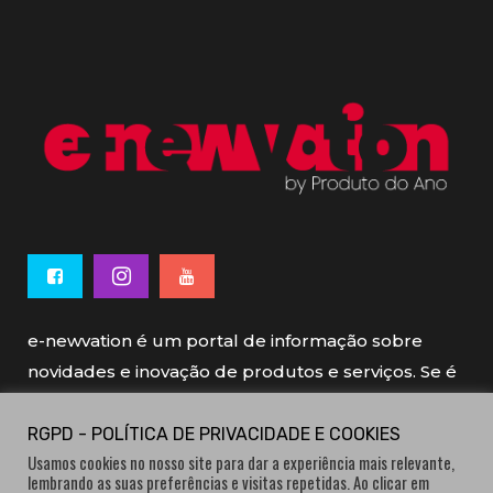
e-newvation é um portal de informação sobre
novidades e inovação de produtos e serviços. Se é
novo, se é inovador é e-newvation.
RGPD - POLÍTICA DE PRIVACIDADE E COOKIES
Usamos cookies no nosso site para dar a experiência mais relevante,
e-newvation tem o patrocínio do “
Produto do
lembrando as suas preferências e visitas repetidas. Ao clicar em