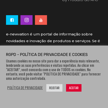
e-newvation é um portal de informação sobre
novidades e inovação de produtos e serviços. Se é
novo, se é inovador é e-newvation.
RGPD - POLÍTICA DE PRIVACIDADE E COOKIES
Usamos cookies no nosso site para dar a experiência mais relevante,
e-newvation tem o patrocínio do “
Produto do
lembrando as suas preferências e visitas repetidas. Ao clicar em
Ano
”, o prémio de inovação atribuído por
“ACEITAR”, você concorda com o uso de TODOS os cookies. No
entanto, você pode visitar "POLÍTICA DE PRIVACIDADE" para fornecer
consumidores.
uma autorização controlada.
POLÍTICA DE PRIVACIDADE
REJEITAR
ACEITAR
® e-newvation.pt | Todos os direitos reservados