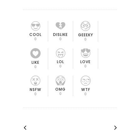
COOL
DISLIKE
GEEEKY
0
0
0
LOL
LOVE
LIKE
0
0
0
OMG
NSFW
WTF
0
0
0