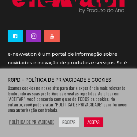
e-newvation é um portal de informação sobre
novidades e inovação de produtos e serviços. Se é
novo, se é inovador é e-newvation.
RGPD - POLÍTICA DE PRIVACIDADE E COOKIES
Usamos cookies no nosso site para dar a experiência mais relevante,
e-newvation tem o patrocínio do “
Produto do
lembrando as suas preferências e visitas repetidas. Ao clicar em
Ano
”, o prémio de inovação atribuído por
“ACEITAR”, você concorda com o uso de TODOS os cookies. No
entanto, você pode visitar "POLÍTICA DE PRIVACIDADE" para fornecer
consumidores.
uma autorização controlada.
POLÍTICA DE PRIVACIDADE
REJEITAR
ACEITAR