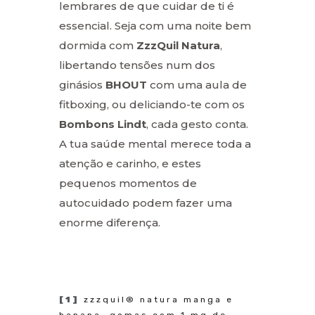
lembrares de que cuidar de ti é
essencial. Seja com uma noite bem
dormida com
ZzzQuil Natura
,
libertando tensões num dos
ginásios
BHOUT
com uma aula de
fitboxing, ou deliciando-te com os
Bombons Lindt
, cada gesto conta.
A tua saúde mental merece toda a
atenção e carinho, e estes
pequenos momentos de
autocuidado podem fazer uma
enorme diferença.
[1]
zzzquil® natura manga e
banana, gomas com 1 mg de