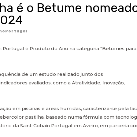
ilha é o Betume nomead
2024
noPortugal
n Portugal é Produto do Ano na categoria “Betumes para
nsequência de um estudo realizado junto dos
ndicadores avaliados, como a Atratividade, Inovação,
ção em piscinas e áreas húmidas, caracteriza-se pela fác
webercolor pastilha, baseado numa fórmula com tecnolog
atório da Saint-Gobain Portugal em Aveiro, em parceria c