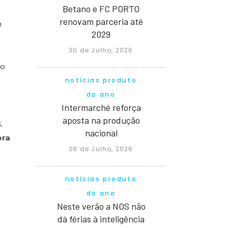
Betano e FC PORTO
renovam parceria até
m
2029
30 de Julho, 2026
 o
notícias produto
do ano
Intermarché reforça
aposta na produção
,
nacional
ora
28 de Julho, 2026
notícias produto
do ano
Neste verão a NOS não
dá férias à inteligência