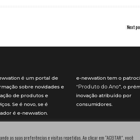
Next po
ewvation é um portal de
e-newvation tem o patroc
ormação sobre novidades e
“
Produto do Ano
”, o pré
vação de produtos e
inovação atribuído por
iços. Se é novo, se é
consumidores.
vador é e-newvation.
ando as suas preferências e visitas repetidas. Ao clicar em “ACEITAR”, você