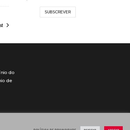
SUBSCREVER
st
ínio do
mio de