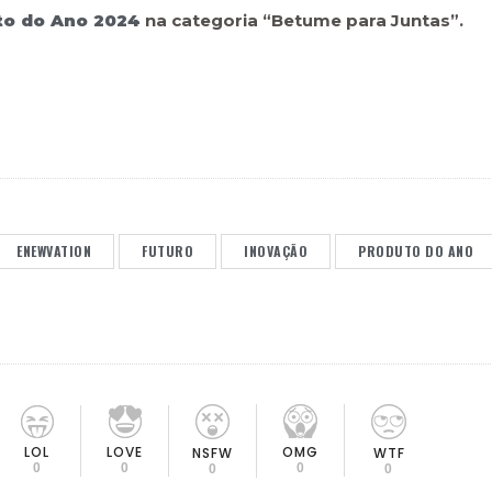
to do Ano 2024
na categoria “Betume para Juntas”.
ENEWVATION
FUTURO
INOVAÇÃO
PRODUTO DO ANO
LOL
LOVE
OMG
NSFW
WTF
0
0
0
0
0