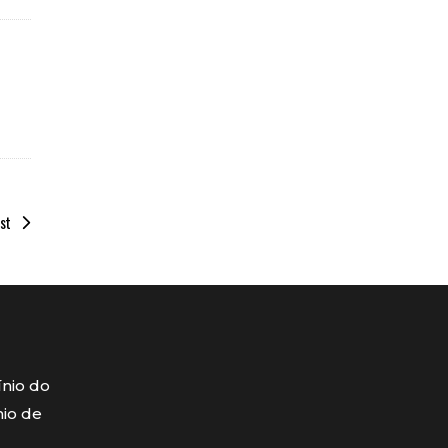
st
ínio do
mio de