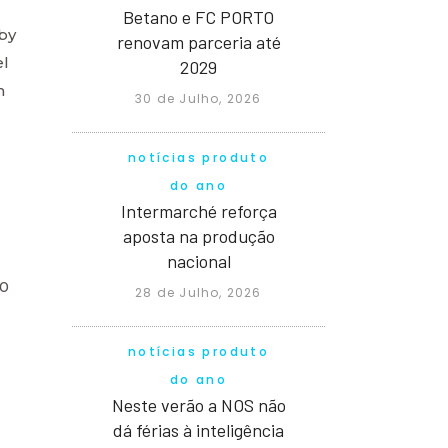
Betano e FC PORTO
by
renovam parceria até
el
2029
n
30 de Julho, 2026
notícias produto
do ano
Intermarché reforça
aposta na produção
nacional
0
28 de Julho, 2026
notícias produto
do ano
Neste verão a NOS não
dá férias à inteligência