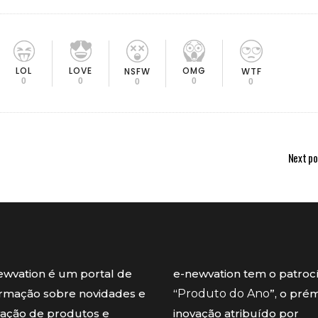
LOL
LOVE
OMG
NSFW
WTF
0
0
0
0
0
Next po
ewvation é um portal de
e-newvation tem o patroc
ormação sobre novidades e
“
Produto do Ano
”, o pré
vação de produtos e
inovação atribuído por