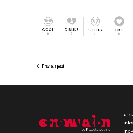
COOL
DISLIKE
GEEEKY
LIKE
0
0
0
0
Previous post
e-n
inf
ino