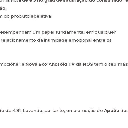
 uma nota de
8.5 no grau de satisfação do consumidor
ão.
 do produto apelativa.
 e desempenham um papel fundamental em qualquer
o relacionamento da intimidade emocional entre os
emocional, a
Nova Box Android TV da NOS
tem o seu mais
do de 4.81, havendo, portanto, uma emoção de
Apatia
do