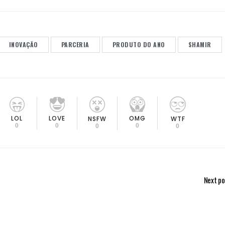
INOVAÇÃO
PARCERIA
PRODUTO DO ANO
SHAMIR
LOL
LOVE
OMG
NSFW
WTF
0
0
0
0
0
Next po