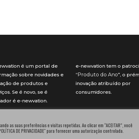
ewvation é um portal de
e-newvation tem o patroc
ormação sobre novidades e
“
Produto do Ano
”, o pré
vação de produtos e
inovação atribuído por
iços. Se é novo, se é
consumidores.
vador é e-newvation.
ando as suas preferências e visitas repetidas. Ao clicar em “ACEITAR”, você
"POLÍTICA DE PRIVACIDADE" para fornecer uma autorização controlada.