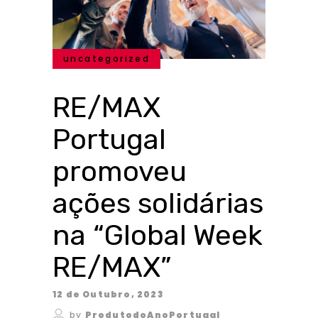
uncategorized
RE/MAX
Portugal
promoveu
ações solidárias
na “Global Week
RE/MAX”
12 de Outubro, 2023
by
ProdutodoAnoPortugal