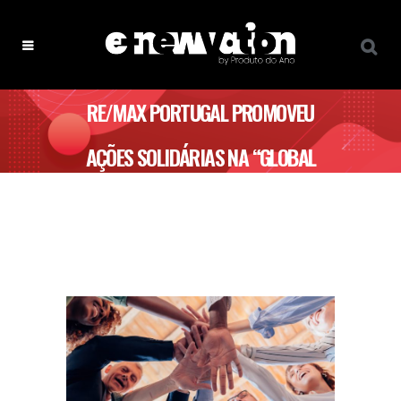
RE/MAX PORTUGAL PROMOVEU
AÇÕES SOLIDÁRIAS NA “GLOBAL
WEEK RE/MAX”