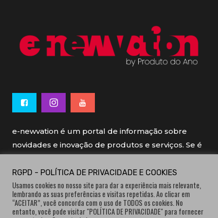
e-newvation é um portal de informação sobre
novidades e inovação de produtos e serviços. Se é
novo, se é inovador é e-newvation.
RGPD - POLÍTICA DE PRIVACIDADE E COOKIES
Usamos cookies no nosso site para dar a experiência mais relevante,
e-newvation tem o patrocínio do “
Produto do
lembrando as suas preferências e visitas repetidas. Ao clicar em
Ano
”, o prémio de inovação atribuído por
“ACEITAR”, você concorda com o uso de TODOS os cookies. No
entanto, você pode visitar "POLÍTICA DE PRIVACIDADE" para fornecer
consumidores.