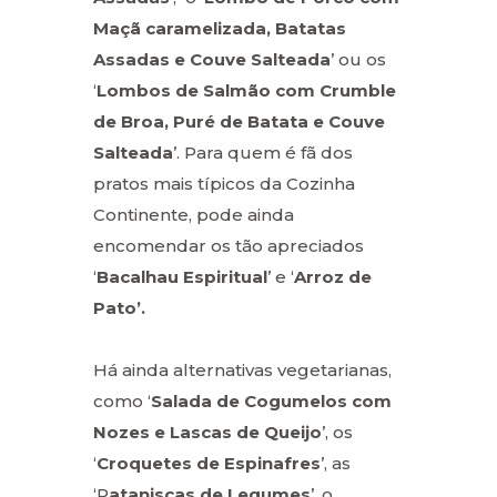
Maçã caramelizada, Batatas
Assadas e Couve Salteada
’ ou os
‘
Lombos de Salmão com Crumble
de Broa, Puré de Batata e Couve
Salteada
’. Para quem é fã dos
pratos mais típicos da Cozinha
Continente, pode ainda
encomendar os tão apreciados
‘
Bacalhau Espiritual
’ e ‘
Arroz de
Pato’.
Há ainda alternativas vegetarianas,
como ‘
Salada de Cogumelos com
Nozes e Lascas de Queijo
’, os
‘
Croquetes de Espinafres
’, as
‘P
ataniscas de Legumes
’, o