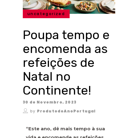
uncategorized
Poupa tempo e
encomenda as
refeições de
Natal no
Continente!
30 de Novembro, 2023
by
ProdutodoAnoPortugal
“Este ano, dê mais tempo à sua
vida e encomende as refeições