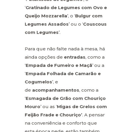
‘
Gratinado de Legumes com Ovo e
Queijo Mozzarella
’, o ‘
Bulgur com
Legumes Assados
’ ou o ‘
Couscous
com Legumes
’.
Para que não falte nada à mesa, há
ainda opções de
entradas
, como a
‘
Empada de Fumeiro e Maçã
’ ou a
‘
Empada Folhada de Camarão e
Cogumelos
’, e
de
acompanhamentos
, como a
‘
Esmagada de Grão com Chouriço
Mouro
’ ou as ‘
Migas de Grelos com
Feijão Frade e Chouriço’
. A pensar
na conveniência e conforto que
esta época pede, estão também