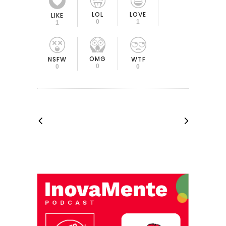
LOL
LOVE
LIKE
0
1
1
OMG
NSFW
WTF
0
0
0