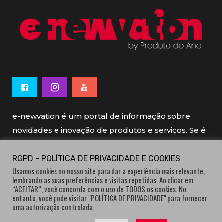
e-newvation é um portal de informação sobre
novidades e inovação de produtos e serviços. Se é
novo, se é inovador é e-newvation.
RGPD - POLÍTICA DE PRIVACIDADE E COOKIES
Usamos cookies no nosso site para dar a experiência mais relevante,
e-newvation tem o patrocínio do “
Produto do
lembrando as suas preferências e visitas repetidas. Ao clicar em
Ano
”, o prémio de inovação atribuído por
“ACEITAR”, você concorda com o uso de TODOS os cookies. No
entanto, você pode visitar "POLÍTICA DE PRIVACIDADE" para fornecer
consumidores.
uma autorização controlada.