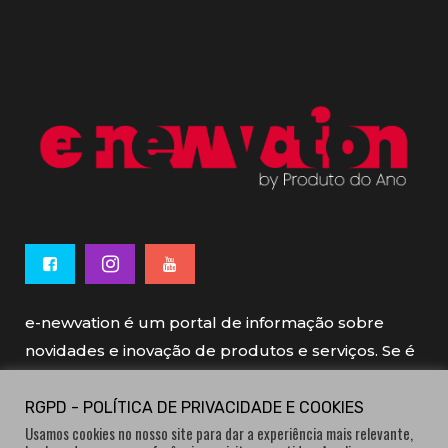
e-newvation é um portal de informação sobre
novidades e inovação de produtos e serviços. Se é
novo, se é inovador é e-newvation.
RGPD - POLÍTICA DE PRIVACIDADE E COOKIES
Usamos cookies no nosso site para dar a experiência mais relevante,
e-newvation tem o patrocínio do “
Produto do