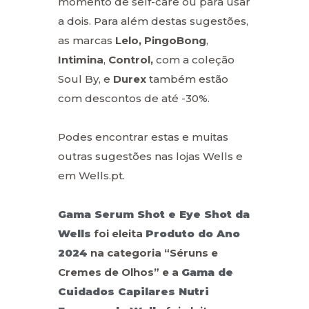
momento de self-care ou para usar
a dois. Para além destas sugestões,
as marcas
Lelo, PingoBong
,
Intimina
,
Control,
com a coleção
Soul By, e
Durex
também estão
com descontos de até -30%.
Podes encontrar estas e muitas
outras sugestões nas lojas Wells e
em Wells.pt.
Gama Serum Shot e Eye Shot da
Wells
foi eleita
Produto do Ano
2024
na categoria “Séruns e
Cremes de Olhos” e a
Gama de
Cuidados Capilares Nutri