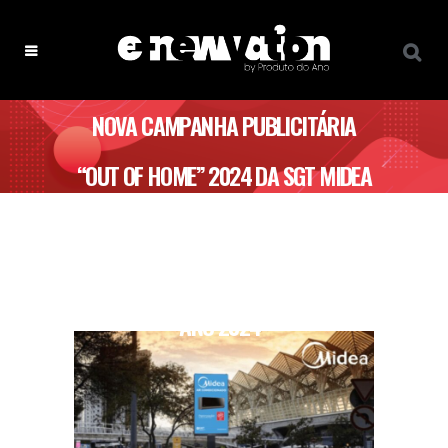
NOVA CAMPANHA PUBLICITÁRIA
“OUT OF HOME” 2024 DA SGT MIDEA
DESTACA SPLIT TIPO MURAL
PENROSEAIR, ELEITO “PRODUTO DO
ANO 2024”