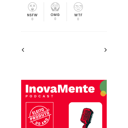
OMG
NSFW
WTF
0
0
0