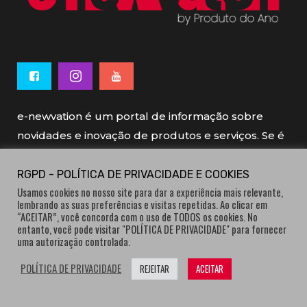
e-newvation é um portal de informação sobre
novidades e inovação de produtos e serviços. Se é
novo, se é inovador é e-newvation.
RGPD - POLÍTICA DE PRIVACIDADE E COOKIES
Usamos cookies no nosso site para dar a experiência mais relevante,
e-newvation tem o patrocínio do “
Produto do
lembrando as suas preferências e visitas repetidas. Ao clicar em
Ano
”, o prémio de inovação atribuído por
“ACEITAR”, você concorda com o uso de TODOS os cookies. No
entanto, você pode visitar "POLÍTICA DE PRIVACIDADE" para fornecer
consumidores.
uma autorização controlada.
POLÍTICA DE PRIVACIDADE
REJEITAR
ACEITAR