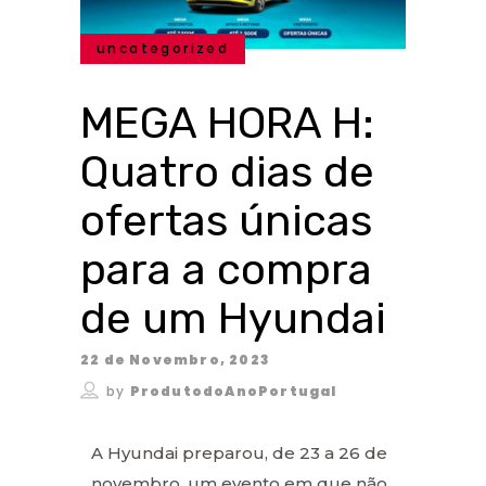
uncategorized
MEGA HORA H:
Quatro dias de
ofertas únicas
para a compra
de um Hyundai
22 de Novembro, 2023
by
ProdutodoAnoPortugal
A Hyundai preparou, de 23 a 26 de
novembro, um evento em que não