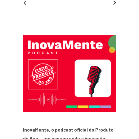
InovaMente, o podcast oficial do Produto
do Ano — um espaço onde a inovação