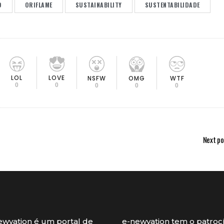
O
ORIFLAME
SUSTAINABILITY
SUSTENTABILIDADE
LOL
LOVE
OMG
NSFW
WTF
0
0
0
0
0
Next po
ewvation é um portal de
e-newvation tem o patroc