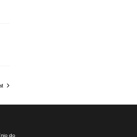
st
ínio do