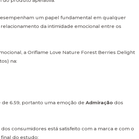
 do produto apelativa.
 e desempenham um papel fundamental em qualquer
o relacionamento da intimidade emocional entre os
emocional, a Oriflame Love Nature Forest Berries Delight
tos) na:
 é de 6.59, portanto uma emoção de
Admiração
dos
dos consumidores está satisfeito com a marca e com o
final do estudo: