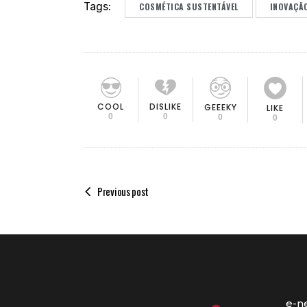
Tags:
COSMÉTICA SUSTENTÁVEL
INOVAÇÃ
COOL
DISLIKE
GEEEKY
LIKE
0
0
0
0
Previous post
e-n