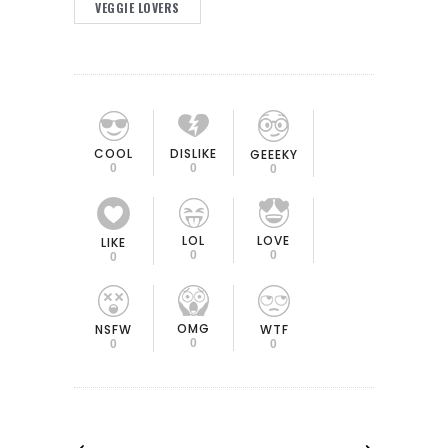
VEGGIE LOVERS
COOL
DISLIKE
GEEEKY
0
0
0
LOL
LOVE
LIKE
0
0
0
OMG
NSFW
WTF
0
0
0