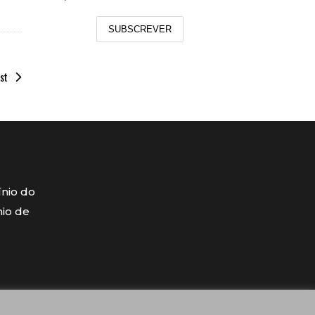
SUBSCREVER
st
ínio do
mio de