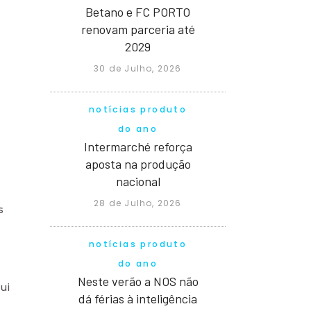
Betano e FC PORTO
renovam parceria até
2029
30 de Julho, 2026
notícias produto
do ano
Intermarché reforça
aposta na produção
nacional
28 de Julho, 2026
s
notícias produto
do ano
Neste verão a NOS não
ui
dá férias à inteligência