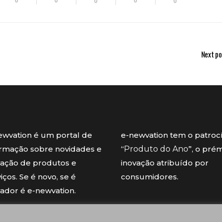
0
0
0
0
0
Next po
ewvation é um portal de
e-newvation tem o patroc
ormação sobre novidades e
“
Produto do Ano
”, o pré
vação de produtos e
inovação atribuído por
iços. Se é novo, se é
consumidores.
vador é e-newvation.