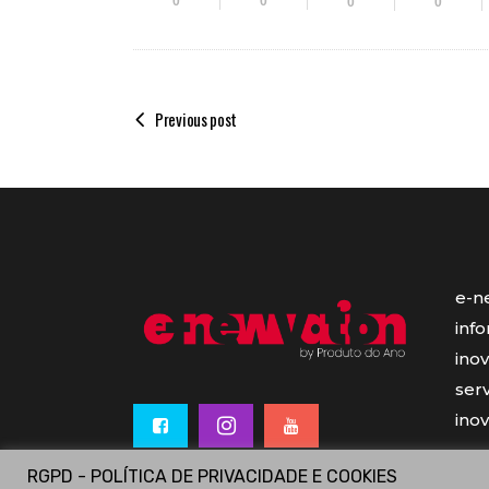
0
0
0
0
Previous post
e-n
inf
ino
serv
ino
RGPD - POLÍTICA DE PRIVACIDADE E COOKIES