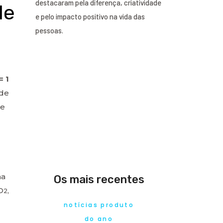
destacaram pela diferença, criatividade
de
e pelo impacto positivo na vida das
pessoas.
= 1
 de
re
ma
Os mais recentes
O
,
2
notícias produto
do ano