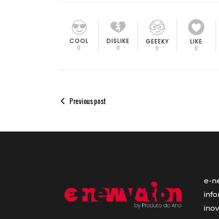
COOL
DISLIKE
GEEEKY
LIKE
0
0
0
0
Previous post
e-n
inf
ino