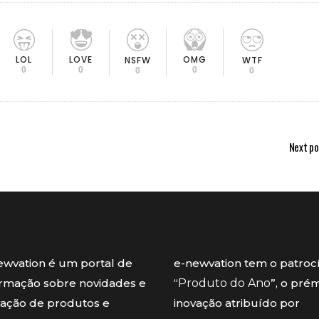
LOL
LOVE
OMG
NSFW
WTF
0
0
0
0
0
Next po
ewvation é um portal de
e-newvation tem o patroc
ormação sobre novidades e
“
Produto do Ano
”, o pré
vação de produtos e
inovação atribuído por