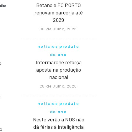
Betano e FC PORTO
odo
renovam parceria até
2029
30 de Julho, 2026
notícias produto
do ano
Intermarché reforça
o
aposta na produção
nacional
28 de Julho, 2026
e
notícias produto
do ano
Neste verão a NOS não
dá férias à inteligência
 o