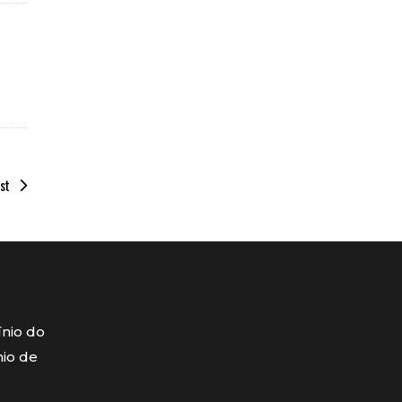
st
ínio do
mio de