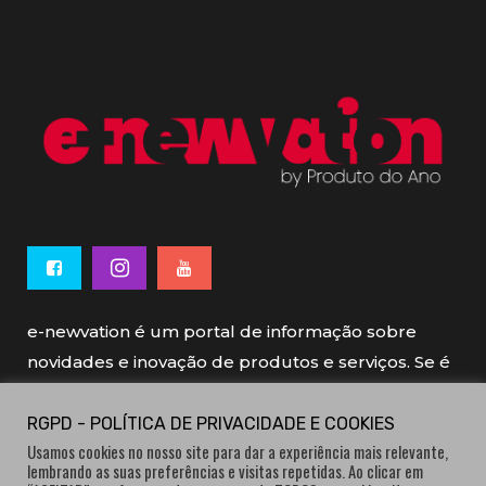
e-newvation é um portal de informação sobre
novidades e inovação de produtos e serviços. Se é
novo, se é inovador é e-newvation.
RGPD - POLÍTICA DE PRIVACIDADE E COOKIES
Usamos cookies no nosso site para dar a experiência mais relevante,
e-newvation tem o patrocínio do “
Produto do
lembrando as suas preferências e visitas repetidas. Ao clicar em
Ano
”, o prémio de inovação atribuído por