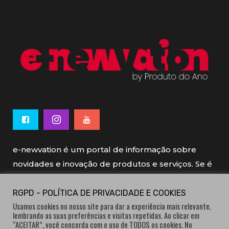
e-newvation é um portal de informação sobre
novidades e inovação de produtos e serviços. Se é
novo, se é inovador é e-newvation.
RGPD - POLÍTICA DE PRIVACIDADE E COOKIES
Usamos cookies no nosso site para dar a experiência mais relevante,
e-newvation tem o patrocínio do “
Produto do
lembrando as suas preferências e visitas repetidas. Ao clicar em
Ano
”, o prémio de inovação atribuído por
“ACEITAR”, você concorda com o uso de TODOS os cookies. No