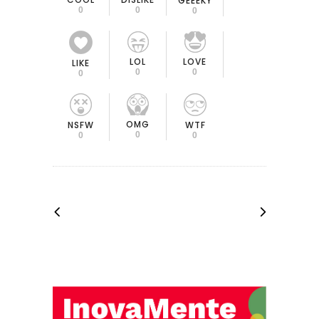
GEEEKY
0
0
0
LOL
LOVE
LIKE
0
0
0
OMG
NSFW
WTF
0
0
0