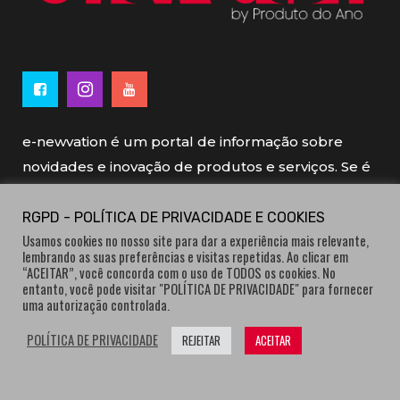
e-newvation é um portal de informação sobre
novidades e inovação de produtos e serviços. Se é
novo, se é inovador é e-newvation.
RGPD - POLÍTICA DE PRIVACIDADE E COOKIES
Usamos cookies no nosso site para dar a experiência mais relevante,
e-newvation tem o patrocínio do “
Produto do
lembrando as suas preferências e visitas repetidas. Ao clicar em
Ano
”, o prémio de inovação atribuído por
“ACEITAR”, você concorda com o uso de TODOS os cookies. No
entanto, você pode visitar "POLÍTICA DE PRIVACIDADE" para fornecer
consumidores.
uma autorização controlada.
POLÍTICA DE PRIVACIDADE
REJEITAR
ACEITAR