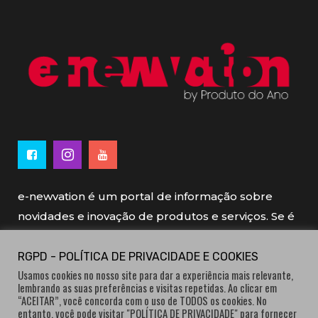
e-newvation é um portal de informação sobre
novidades e inovação de produtos e serviços. Se é
novo, se é inovador é e-newvation.
RGPD - POLÍTICA DE PRIVACIDADE E COOKIES
Usamos cookies no nosso site para dar a experiência mais relevante,
e-newvation tem o patrocínio do “
Produto do
lembrando as suas preferências e visitas repetidas. Ao clicar em
Ano
”, o prémio de inovação atribuído por
“ACEITAR”, você concorda com o uso de TODOS os cookies. No
entanto, você pode visitar "POLÍTICA DE PRIVACIDADE" para fornecer
consumidores.