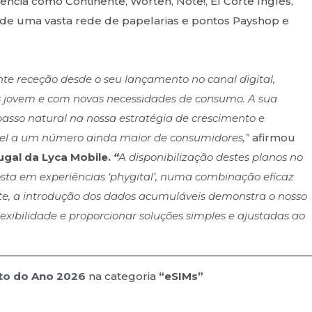
ência como Continente, Worten, Note!, El Corte Inglés,
de uma vasta rede de papelarias e pontos Payshop e
te receção desde o seu lançamento no canal digital,
s jovem e com novas necessidades de consumo. A sua
passo natural na nossa estratégia de crescimento e
ível a um número ainda maior de consumidores,”
afirmou
ugal da Lyca Mobile.
“
A disponibilização destes planos no
osta em experiências ‘phygital’, numa combinação eficaz
mente, a introdução dos dados acumuláveis demonstra o nosso
ibilidade e proporcionar soluções simples e ajustadas ao
to do Ano 2026
na categoria
“eSIMs”