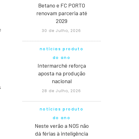
Betano e FC PORTO
renovam parceria até
2029
e
30 de Julho, 2026
notícias produto
do ano
Intermarché reforça
aposta na produção
nacional
s
28 de Julho, 2026
notícias produto
do ano
Neste verão a NOS não
dá férias à inteligência