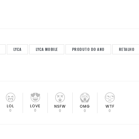
LYCA
LYCA MOBILE
PRODUTO DO ANO
RETALHO
LOL
LOVE
OMG
NSFW
WTF
0
0
0
0
0