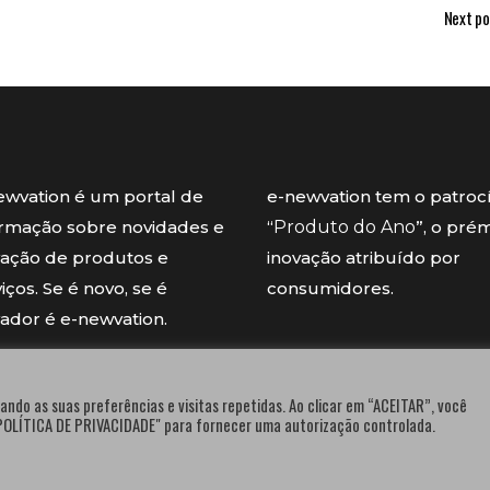
Next po
ewvation é um portal de
e-newvation tem o patroc
ormação sobre novidades e
“
Produto do Ano
”, o pré
vação de produtos e
inovação atribuído por
iços. Se é novo, se é
consumidores.
vador é e-newvation.
ando as suas preferências e visitas repetidas. Ao clicar em “ACEITAR”, você
"POLÍTICA DE PRIVACIDADE" para fornecer uma autorização controlada.
® e-newvation.pt | Todos os direitos reservados