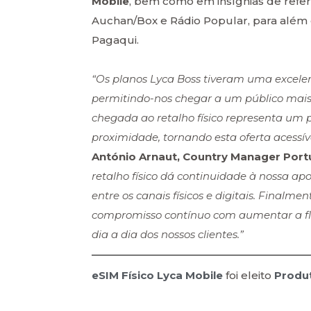
Mobile
, bem como em insígnias de refer
Auchan/Box e Rádio Popular, para além 
Pagaqui.
“Os planos Lyca Boss tiveram uma excelen
permitindo-nos chegar a um público mai
chegada ao retalho físico representa um 
proximidade, tornando esta oferta acess
António Arnaut, Country Manager Port
retalho físico dá continuidade à nossa ap
entre os canais físicos e digitais. Final
compromisso contínuo com aumentar a flex
dia a dia dos nossos clientes.”
eSIM Físico Lyca Mobile
foi eleito
Produ