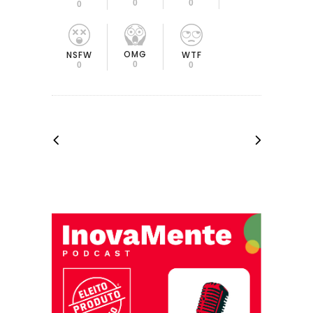
0
0
0
OMG
NSFW
WTF
0
0
0