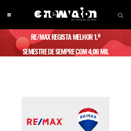
RE/MAX REGISTA MELHOR 1.º
SEMESTRE DE SEMPRE COM 4,06 MIL
MILHÕES DE EUROS EM
TRANSACÇÕES