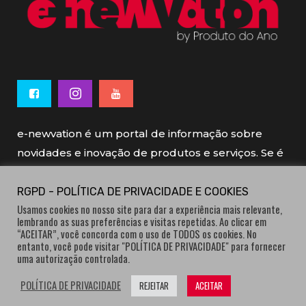
e-newvation é um portal de informação sobre
novidades e inovação de produtos e serviços. Se é
novo, se é inovador é e-newvation.
RGPD - POLÍTICA DE PRIVACIDADE E COOKIES
Usamos cookies no nosso site para dar a experiência mais relevante,
e-newvation tem o patrocínio do “
Produto do
lembrando as suas preferências e visitas repetidas. Ao clicar em
Ano
”, o prémio de inovação atribuído por
“ACEITAR”, você concorda com o uso de TODOS os cookies. No
entanto, você pode visitar "POLÍTICA DE PRIVACIDADE" para fornecer
consumidores.
uma autorização controlada.
POLÍTICA DE PRIVACIDADE
REJEITAR
ACEITAR