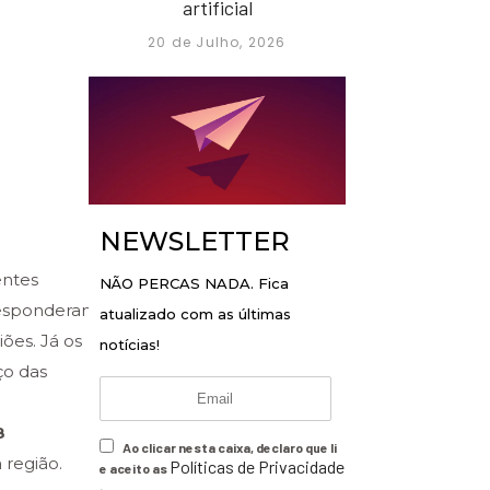
artificial
20 de Julho, 2026
NEWSLETTER
entes
NÃO PERCAS NADA. Fica
rresponderam
atualizado com as últimas
ões. Já os
notícias!
ço das
8
Ao clicar nesta caixa, declaro que li
 região.
Políticas de Privacidade
e aceito as
.