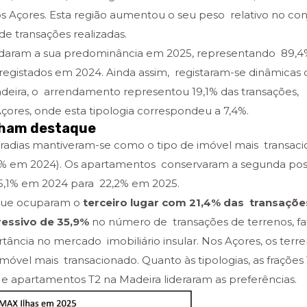
s Açores. Esta região aumentou o seu peso relativo no con
de transações realizadas.
idaram a sua predominância em 2025, representando 89,4%
registados em 2024. Ainda assim, registaram-se dinâmicas d
deira, o arrendamento representou 19,1% das transações,
çores, onde esta tipologia correspondeu a 7,4%.
nham destaque
oradias mantiveram-se como o tipo de imóvel mais transaci
5% em 2024). Os apartamentos conservaram a segunda pos
25,1% em 2024 para 22,2% em 2025.
 que ocuparam o
terceiro lugar com 21,4% das transaçõe
essivo de 35,9%
no número de transações de terrenos, fa
tância no mercado imobiliário insular. Nos Açores, os terr
vel mais transacionado. Quanto às tipologias, as frações 
e apartamentos T2 na Madeira lideraram as preferências.