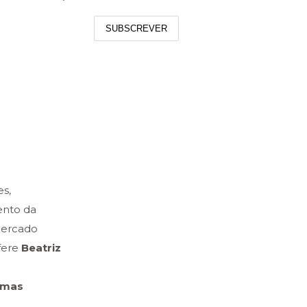
SUBSCREVER
es,
ento da
 mercado
fere
Beatriz
rmas