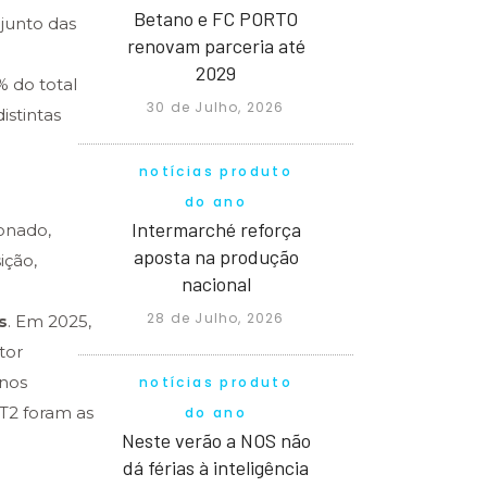
Betano e FC PORTO
junto das
renovam parceria até
2029
 do total
30 de Julho, 2026
istintas
notícias produto
do ano
Intermarché reforça
onado,
aposta na produção
ição,
nacional
28 de Julho, 2026
s
. Em 2025,
tor
enos
notícias produto
T2 foram as
do ano
Neste verão a NOS não
dá férias à inteligência