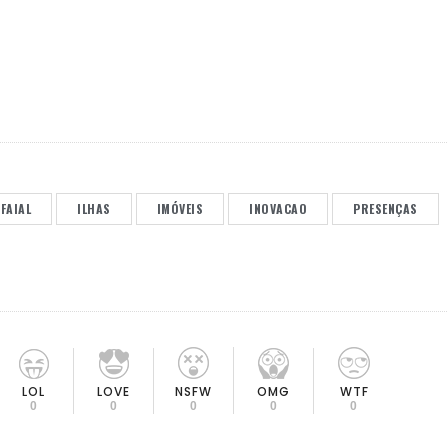
 FAIAL
ILHAS
IMÓVEIS
INOVACAO
PRESENÇAS
LOL
LOVE
OMG
NSFW
WTF
0
0
0
0
0