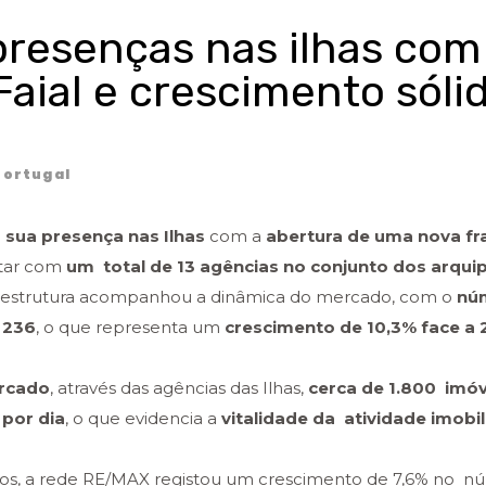
resenças nas ilhas com
aial e crescimento sóli
ortugal
 sua presença nas Ilhas
com a
abertura de uma nova fr
ntar com
um total de 13 agências no conjunto dos arqui
a estrutura acompanhou a dinâmica do mercado, com o
nú
 236
, o que representa um
crescimento de 10,3% face a
rcado
, através das agências das Ilhas,
cerca de 1.800 imóv
 por dia
, o que evidencia a
vitalidade da atividade imobil
os, a rede RE/MAX registou um crescimento de 7,6% no n