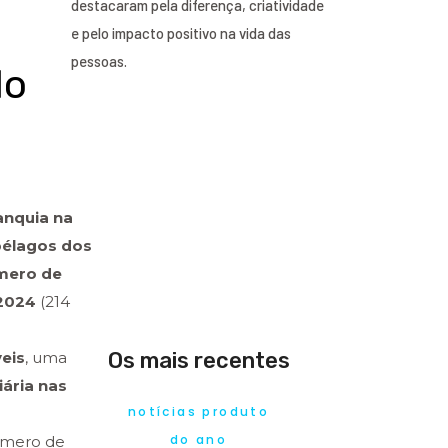
destacaram pela diferença, criatividade
e pelo impacto positivo na vida das
pessoas.
do
anquia na
pélagos dos
mero de
 2024
(214
Os mais recentes
eis
, uma
iária nas
notícias produto
do ano
úmero de