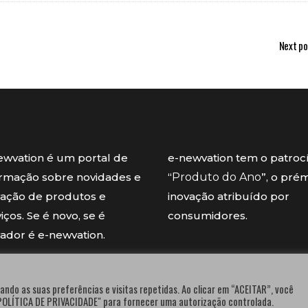
Next po
ewvation é um portal de
e-newvation tem o patroc
ormação sobre novidades e
“
Produto do Ano
”, o pré
vação de produtos e
inovação atribuído por
iços. Se é novo, se é
consumidores.
vador é e-newvation.
ando as suas preferências e visitas repetidas. Ao clicar em “ACEITAR”, você
"POLÍTICA DE PRIVACIDADE" para fornecer uma autorização controlada.