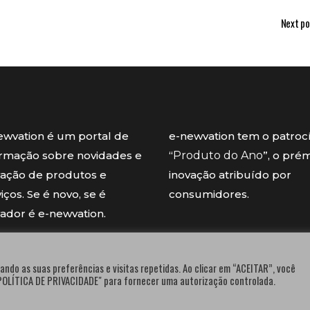
Next po
ewvation é um portal de
e-newvation tem o patroc
ormação sobre novidades e
“
Produto do Ano
”, o pré
vação de produtos e
inovação atribuído por
iços. Se é novo, se é
consumidores.
vador é e-newvation.
ando as suas preferências e visitas repetidas. Ao clicar em “ACEITAR”, você
"POLÍTICA DE PRIVACIDADE" para fornecer uma autorização controlada.