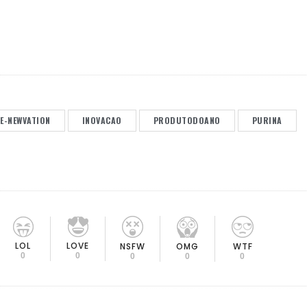
E-NEWVATION
INOVACAO
PRODUTODOANO
PURINA
LOL
LOVE
OMG
NSFW
WTF
0
0
0
0
0