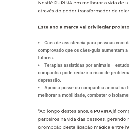
Nestlé PURINA em melhorar a vida de um
através do poder transformador da rela
Este ano a marca vai privilegiar proj
Cães de assistência para pessoas com de
comprovado que os cães-guia aumentam a m
tutores.
Terapias assistidas por animais – estu
companhia pode reduzir o risco de proble
depressão.
Apoio à posse ou companhia animal na t
melhorar a mobilidade, combater o isolamento
“Ao longo destes anos, a
PURINA
já comp
parceiros na vida das pessoas, gerando
promoção desta ligação mágica entre h