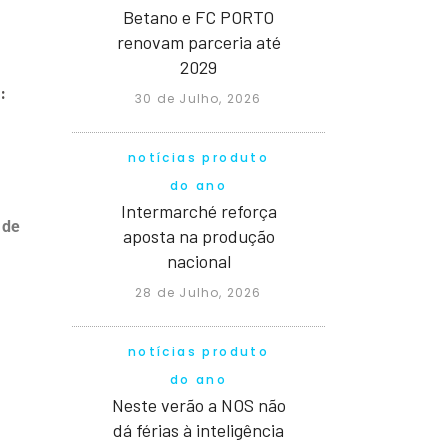
Betano e FC PORTO
renovam parceria até
2029
:
30 de Julho, 2026
notícias produto
do ano
Intermarché reforça
 de
aposta na produção
nacional
28 de Julho, 2026
notícias produto
do ano
Neste verão a NOS não
dá férias à inteligência